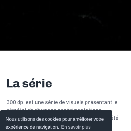
La série
300 dpi est une série de visuels présentant le
résultat de diverses expérimentations
graphiques au scanner. L'un des visuels a été
Nous utilisons des cookies pour améliorer votre
présenté par Oripeau au sein d’un projet
expérience de navigation.
En savoir plus