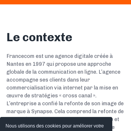
Le contexte
Francecom est une agence digitale créée à
Nantes en 1997 qui propose une approche
globale de la communication en ligne. L’agence
accompagne ses clients dans leur
commercialisation via internet par la mise en
œuvre de stratégies « cross canal ».
L’entreprise a confié la refonte de son image de
marque à Synapse. Cela comprend la refonte de
l’identité visuelle avec un nouveau logotype et
Nous utilisons des cookies pour améliorer votre
une nouvelle charte graphique, une nouvelle